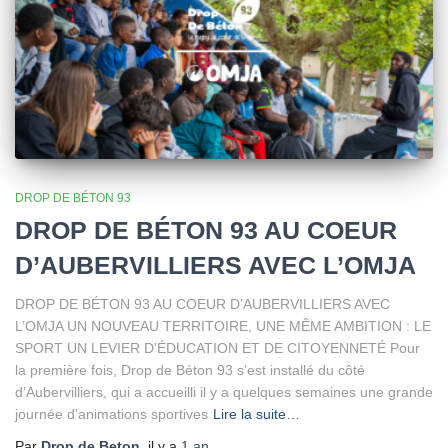
DROP DE BÉTON 93
DROP DE BÉTON 93 AU COEUR
D’AUBERVILLIERS AVEC L’OMJA
DROP DE BÉTON 93 AU COEUR D’AUBERVILLIERS AVEC
L’OMJA UN NOUVEAU TERRITOIRE, UNE MÊME AMBITION : LE
SPORT UN LEVIER D’ÉDUCATION ET DE CITOYENNETÉ Pour
la première fois, Drop de Béton 93 s’est installé du côté
d’Aubervilliers, qui a accueilli il y a quelques semaines une grande
journée d’animations sportives
Lire la suite…
Par
Drop de Beton
, il y a
1 an