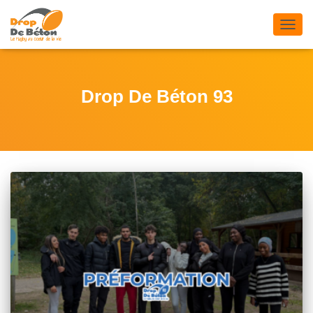
DÉPL
LA
NAVIG
Drop De Béton 93