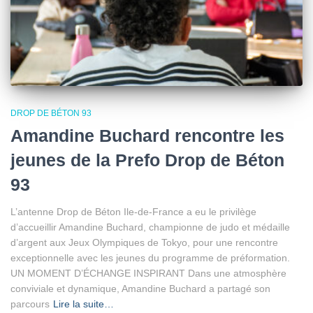
DROP DE BÉTON 93
Amandine Buchard rencontre les
jeunes de la Prefo Drop de Béton
93
L’antenne Drop de Béton Ile-de-France a eu le privilège
d’accueillir Amandine Buchard, championne de judo et médaille
d’argent aux Jeux Olympiques de Tokyo, pour une rencontre
exceptionnelle avec les jeunes du programme de préformation.
UN MOMENT D’ÉCHANGE INSPIRANT Dans une atmosphère
conviviale et dynamique, Amandine Buchard a partagé son
parcours
Lire la suite…