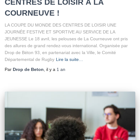
CENTRES DE LOISIR À LA
COURNEUVE !
LA COUPE DU MONDE DES CENTRES DE LOISIR UNE
JOURNÉE FESTIVE ET SPORTIVE AU SERVICE DE LA
JEUNESSE Le 18 avril, les pelouses de La Courneuve ont pris
des allures de grand rendez-vous international. Organisée par
Drop de Béton 93, en partenariat avec la Ville, le Comité
Départemental de Rugby
Lire la suite…
Par
Drop de Beton
, il y a
1 an