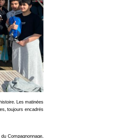
histoire. Les matinées
les, toujours encadrés
usée du Compagnonnage,