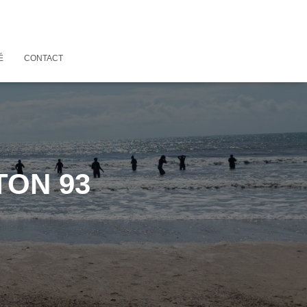
É
CONTACT
TON 93