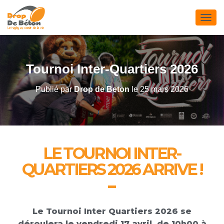
D
É
P
L
I
Tournoi Inter-Quartiers 2026
E
R
Publié par
Drop de Beton
le
25 mars 2026
L
A
N
A
V
I
LE TOURNOI INTER-
G
A
QUARTIERS 2026 ARRIVE !
T
I
O
N
Le Tournoi Inter Quartiers 2026 se
déroulera le vendredi 17 avril, de 10h00 à