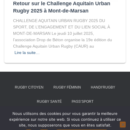
Retour sur le Challenge Aquitain Urban
Rugby 2025 à Mont-de-Marsan
CHALLENGE AQUITAIN URBAN RUGBY 2025 DU
SPORT, DE L’ENGAGEMENT ET DU LIEN SOCIAL À
MONT-DE-MARSAN Le jeudi 10 juillet 2025,
l’association Drop de Béton organise la 19e édition du
Challenge Aquitain Urban Rugby (CAUR) au
Lire la suite…
RUGBY CITOYEN
RUGBY FÉMININ
HANDI’RUGBY
RUGBY SANTÉ
PASS’SPORT
Nous utilisons des cookies pour vous garantir la meilleure
PRÉFORMATIONS & ÉDUCATION
expérience sur notre site web. Si vous continuez à utiliser ce
site, nous supposerons que vous en êtes satisfait.
Hestia | Développé par
ThemeIsle