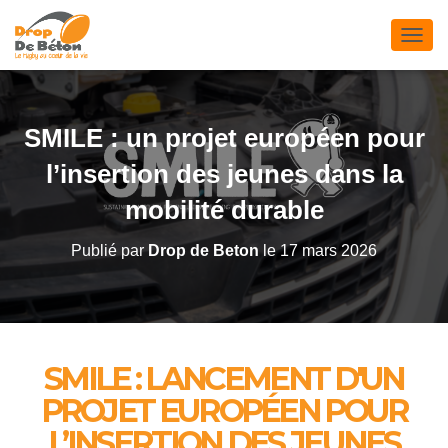
D
É
P
L
I
SMILE : un projet européen pour
E
R
l’insertion des jeunes dans la
L
A
mobilité durable
N
A
Publié par
Drop de Beton
le
17 mars 2026
V
I
G
A
T
I
SMILE : LANCEMENT D'UN
O
N
PROJET EUROPÉEN POUR
L’INSERTION DES JEUNES