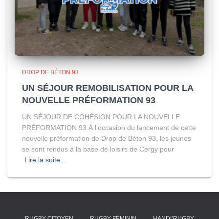
DROP DE BÉTON 93
UN SÉJOUR REMOBILISATION POUR LA
NOUVELLE PRÉFORMATION 93
UN SÉJOUR DE COHÉSION POUR LA NOUVELLE
PRÉFORMATION 93 À l’occasion du lancement de cette
nouvelle préformation de Drop de Béton 93, les jeunes
se sont rendus à la base de loisirs de Cergy pour
Lire la suite…
RUGBY CITOYEN
RUGBY FÉMININ
HANDI’RUGBY