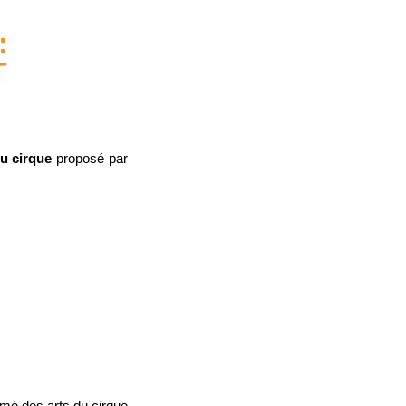
:
T
du cirque
proposé par
ômé des arts du cirque