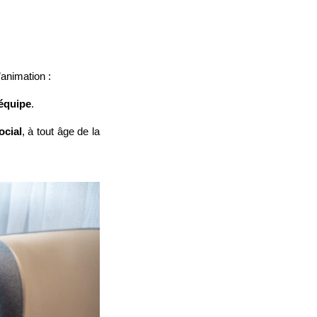
’animation :
 équipe
.
ocial
, à tout âge de la