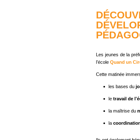
DÉCOUVE
DÉVELOP
PÉDAGO
Les jeunes de la pré
l’école
Quand un Ci
Cette matinée immersi
les bases du
j
le
travail de l’
la maîtrise du
m
la
coordinatio
Ils ont également bén