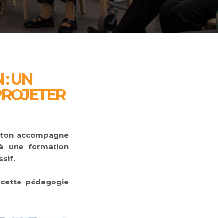
: UN
PROJETER
Béton accompagne
 à une formation
sif.
t cette pédagogie