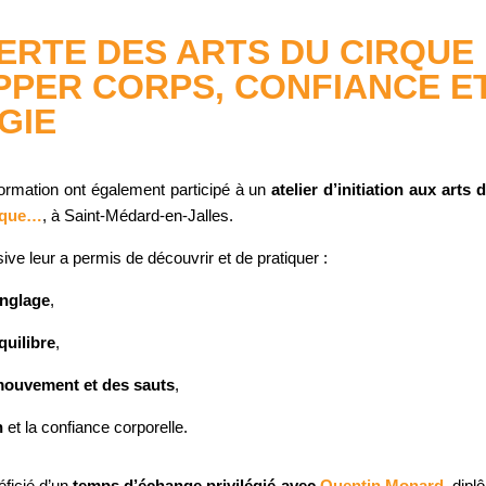
RTE DES ARTS DU CIRQUE 
PER CORPS, CONFIANCE E
GIE
formation ont également participé à un
atelier d’initiation aux arts 
rque…
, à Saint-Médard-en-Jalles.
ve leur a permis de découvrir et de pratiquer :
onglage
,
équilibre
,
ouvement et des sauts
,
n
et la confiance corporelle.
éficié d’un
temps d’échange privilégié avec
Quentin Monard
, dipl