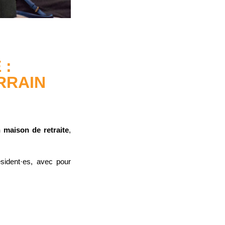
 :
RRAIN
n maison de retraite
,
sident·es, avec pour