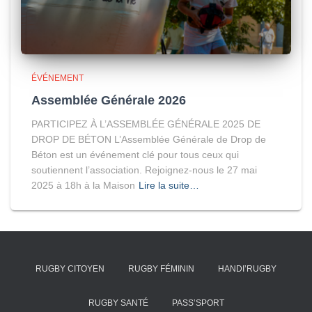
ÉVÉNEMENT
Assemblée Générale 2026
PARTICIPEZ À L’ASSEMBLÉE GÉNÉRALE 2025 DE
DROP DE BÉTON L’Assemblée Générale de Drop de
Béton est un événement clé pour tous ceux qui
soutiennent l’association. Rejoignez-nous le 27 mai
2025 à 18h à la Maison
Lire la suite…
RUGBY CITOYEN
RUGBY FÉMININ
HANDI’RUGBY
RUGBY SANTÉ
PASS’SPORT