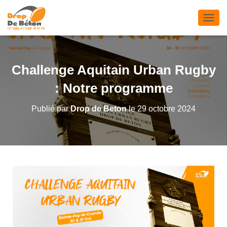
D
É
P
L
I
Challenge Aquitain Urban Rugby
E
R
: Notre programme
L
A
Publié par
Drop de Beton
le
29 octobre 2024
N
A
V
I
G
A
T
I
O
N