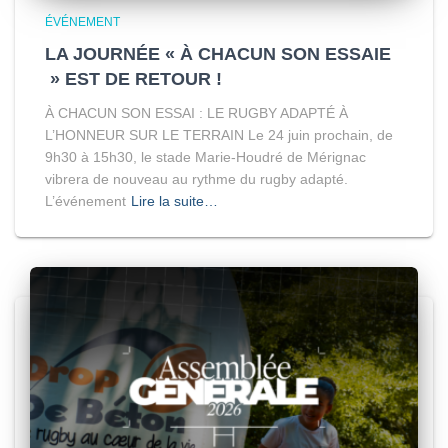
ÉVÉNEMENT
LA JOURNÉE « À CHACUN SON ESSAIE
» EST DE RETOUR !
À CHACUN SON ESSAI : LE RUGBY ADAPTÉ À
L’HONNEUR SUR LE TERRAIN Le 24 juin prochain, de
9h30 à 15h30, le stade Marie-Houdré de Mérignac
vibrera de nouveau au rythme du rugby adapté.
L’événement
Lire la suite…